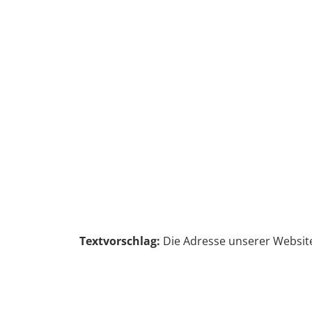
Zum Hauptinhalt springen
Textvorschlag:
Die Adresse unserer Website 