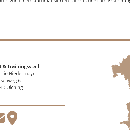
en von einem automatisierten Dienst zur Spam-Erkennung
t & Trainingsstall
ilie Niedermayr
schweg 6
40 Olching