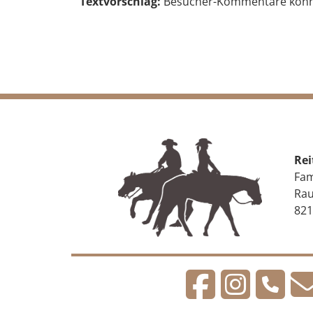
Textvorschlag:
Besucher-Kommentare könnt
Rei
Fam
Rau
821